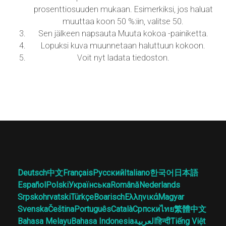
prosenttiosuuden mukaan. Esimerkiksi, jos haluat
muuttaa koon 50 %:iin, valitse 50.
Sen jälkeen napsauta Muuta kokoa -painiketta.
Lopuksi kuva muunnetaan haluttuun kokoon.
Voit nyt ladata tiedoston.
Deutsch
中文
Français
Русский
Italiano
한국어
日本語
Español
Polski
Українська
Română
Nederlands
Srpskohrvatski
Türkçe
Boarisch
Ελληνικά
Magyar
Svenska
Čeština
Português
Català
Српски
ไทย
繁體中文
Bahasa Melayu
Bahasa Indonesia
العربية
हिन्दी
Tiếng Việt