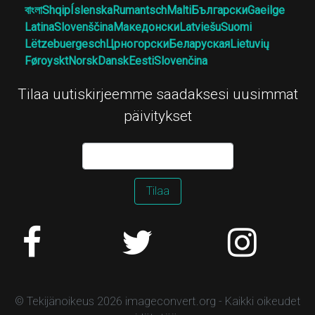
বাংলা
Shqip
Íslenska
Rumantsch
Malti
Български
Gaeilge
Latina
Slovenščina
Македонски
Latviešu
Suomi
Lëtzebuergesch
Црногорски
Беларуская
Lietuvių
Føroyskt
Norsk
Dansk
Eesti
Slovenčina
Tilaa uutiskirjeemme saadaksesi uusimmat
päivitykset
Tilaa
© Tekijänoikeus 2026 imageconvert.org - Kaikki oikeudet