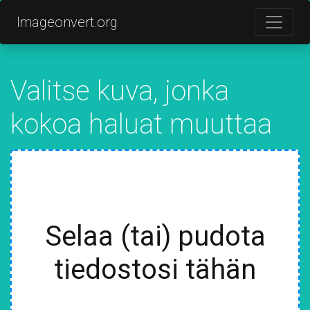
Imageonvert.org
Valitse kuva, jonka
kokoa haluat muuttaa
Selaa (tai) pudota
tiedostosi tähän