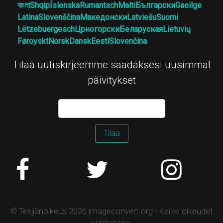
বাংলা
Shqip
Íslenska
Rumantsch
Malti
Български
Gaeilge
Latina
Slovenščina
Македонски
Latviešu
Suomi
Lëtzebuergesch
Црногорски
Беларуская
Lietuvių
Føroyskt
Norsk
Dansk
Eesti
Slovenčina
Tilaa uutiskirjeemme saadaksesi uusimmat
päivitykset
Tilaa
© Tekijänoikeus 2026 imageconvert.org - Kaikki oikeudet