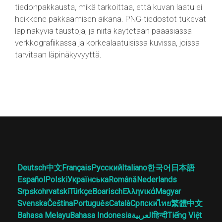
tiedonpakkausta, mikä tarkoittaa, että kuvan laatu ei
heikkene pakkaamisen aikana. PNG-tiedostot tukevat
läpinäkyviä taustoja, ja niitä käytetään pääasiassa
verkkografiikassa ja korkealaatuisissa kuvissa, joissa
tarvitaan läpinäkyvyyttä.
Deutsch
中文
Français
Русский
Italiano
한국어
日本語
Español
Polski
Українська
Română
Nederlands
Srpskohrvatski
Türkçe
Boarisch
Ελληνικά
Magyar
Svenska
Čeština
Português
Català
Српски
ไทย
繁體中文
Bahasa Melayu
Bahasa Indonesia
العربية
हिन्दी
Tiếng Việt