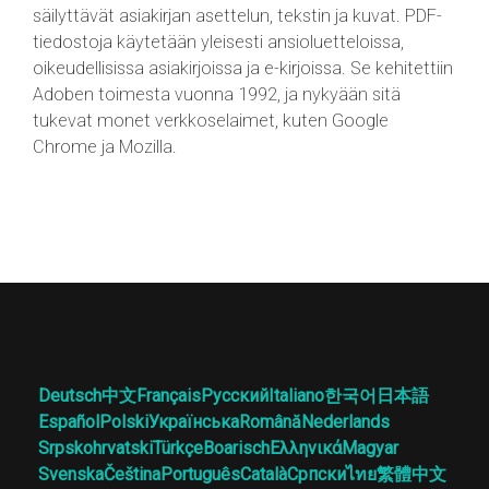
säilyttävät asiakirjan asettelun, tekstin ja kuvat. PDF-
tiedostoja käytetään yleisesti ansioluetteloissa,
oikeudellisissa asiakirjoissa ja e-kirjoissa. Se kehitettiin
Adoben toimesta vuonna 1992, ja nykyään sitä
tukevat monet verkkoselaimet, kuten Google
Chrome ja Mozilla.
Deutsch
中文
Français
Русский
Italiano
한국어
日本語
Español
Polski
Українська
Română
Nederlands
Srpskohrvatski
Türkçe
Boarisch
Ελληνικά
Magyar
Svenska
Čeština
Português
Català
Српски
ไทย
繁體中文