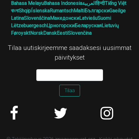
Bahasa Melayu
Bahasa Indonesia
العربية
हिन्दी
Tiếng Việt
বাংলা
Shqip
Íslenska
Rumantsch
Malti
Български
Gaeilge
Latina
Slovenščina
Македонски
Latviešu
Suomi
Lëtzebuergesch
Црногорски
Беларуская
Lietuvių
Føroyskt
Norsk
Dansk
Eesti
Slovenčina
Tilaa uutiskirjeemme saadaksesi uusimmat
päivitykset
Tilaa