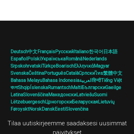
Deutsch
中文
Français
Русский
Italiano
한국어
日本語
Español
Polski
Українська
Română
Nederlands
Srpskohrvatski
Türkçe
Boarisch
Ελληνικά
Magyar
Svenska
Čeština
Português
Català
Српски
ไทย
繁體中文
Bahasa Melayu
Bahasa Indonesia
العربية
हिन्दी
Tiếng Việt
বাংলা
Shqip
Íslenska
Rumantsch
Malti
Български
Gaeilge
Latina
Slovenščina
Македонски
Latviešu
Suomi
Lëtzebuergesch
Црногорски
Беларуская
Lietuvių
Føroyskt
Norsk
Dansk
Eesti
Slovenčina
Tilaa uutiskirjeemme saadaksesi uusimmat
päivitykset