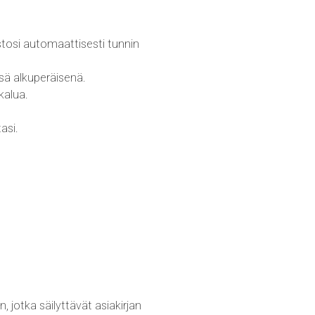
tosi automaattisesti tunnin
ä alkuperäisenä.
kalua.
asi.
 jotka säilyttävät asiakirjan