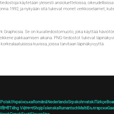
tiedostoja käytetään yleisesti ansioluetteloissa, oikeudellisissa a
onna 1992, ja nykyään sitä tukevat monet verkkoselaimet, kut
rk Graphicsia. Se on kuvatiedostomuoto, joka käyttää häviötö
 heikkene pakkaamisen aikana. PNG-tiedostot tukevat läpinäkyviä
korkealaatuisissa kuvissa, joissa tarvitaan läpinäkyvyyttä.
l
Polski
Українська
Română
Nederlands
Srpskohrvatski
Türkçe
Boa
ال
हिन्दी
Tiếng Việt
বাংলা
Shqip
Íslenska
Rumantsch
Malti
Български
Gae