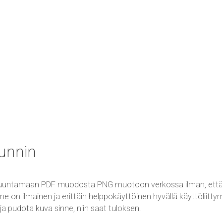
unnin
uuntamaan PDF muodosta PNG muotoon verkossa ilman, että t
 ilmainen ja erittäin helppokäyttöinen hyvällä käyttöliittymä
ja pudota kuva sinne, niin saat tuloksen.