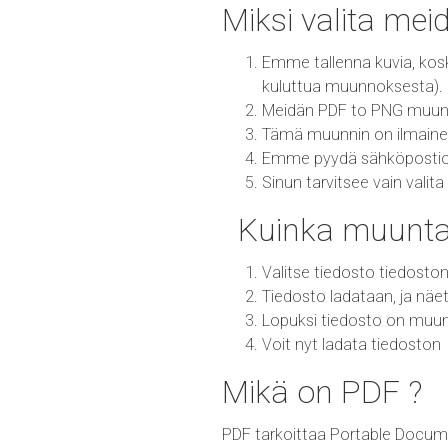
Miksi valita me
Emme tallenna kuvia, kos
kuluttua muunnoksesta).
Meidän PDF to PNG muunn
Tämä muunnin on ilmainen 
Emme pyydä sähköpostiosoi
Sinun tarvitsee vain val
Kuinka muunta
Valitse tiedosto tiedoston
Tiedosto ladataan, ja näe
Lopuksi tiedosto on mu
Voit nyt ladata tiedoston
Mikä on PDF ?
PDF tarkoittaa Portable Documen