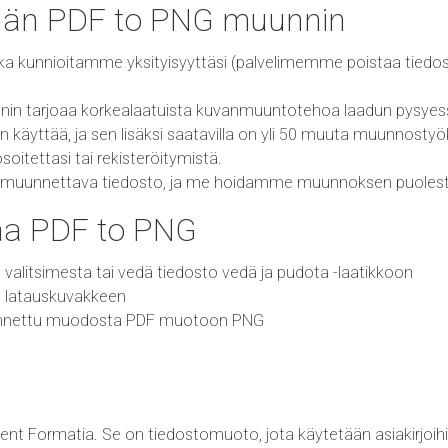
idän PDF to PNG muunnin
ka kunnioitamme yksityisyyttäsi (palvelimemme poistaa tiedos
in tarjoaa korkealaatuista kuvanmuuntotehoa laadun pysyess
käyttää, ja sen lisäksi saatavilla on yli 50 muuta muunnostyö
tettasi tai rekisteröitymistä.
ita muunnettava tiedosto, ja me hoidamme muunnoksen puolest
a PDF to PNG
 valitsimesta tai vedä tiedosto vedä ja pudota -laatikkoon
t latauskuvakkeen
unnettu muodosta PDF muotoon PNG
t Formatia. Se on tiedostomuoto, jota käytetään asiakirjoihin,