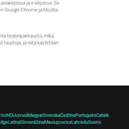
siakirjoissa ja e-kirjoissa. Se
en Google Chrome ja Mozilla.
ntä tiedonpakkausta, mikä
 taustoja, ja niitä käytetään
risch
Ελληνικά
Magyar
Svenska
Čeština
Português
Català
ilge
Latina
Slovenščina
Македонски
Latviešu
Suomi