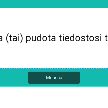
a (tai) pudota tiedostosi 
Muunna