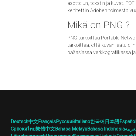
asettelun, tekstin ja kuvat. PDF-
kehitettiin Adoben toimesta vu
Mikä on PNG ?
PNG tarkoittaa Portable Netwo
tarkoittaa, että kuvan laatu ei
pääasiassa verkkografiikassa ja 
Deutsch
中文
Français
Русский
Italiano
한국어
日本語
Españo
Српски
ไทย
繁體中文
Bahasa Melayu
Bahasa Indonesia
عربية