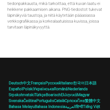
tiedonpakkausta, mikä tarkoittaa, että kuvan laatu ei
heikkene pakkaamisen aikana. PNG-tiedostot tukevat
läpinäkyviä taustoja, ja niitä käytetään pääasiassa
verkkografiikassa ja korkealaatuisissa kuvissa, joissa
tarvitaan läpinäkyvyyttä.
Deutsch
中文
Français
Русский
Italiano
한국어
日本語
Español
Polski
Українська
Română
Nederlands
Srpskohrvatski
Türkçe
Boarisch
Ελληνικά
Magyar
Svenska
Čeština
Português
Català
Српски
ไทย
繁體中文
Bahasa Melayu
Bahasa Indonesia
العربية
हिन्दी
Tiếng Việt