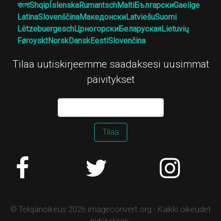
বাংলা
Shqip
Íslenska
Rumantsch
Malti
Български
Gaeilge
Latina
Slovenščina
Македонски
Latviešu
Suomi
Lëtzebuergesch
Црногорски
Беларуская
Lietuvių
Føroyskt
Norsk
Dansk
Eesti
Slovenčina
Tilaa uutiskirjeemme saadaksesi uusimmat
päivitykset
Tilaa
© Tekijänoikeus 2026 imageconvert.org - Kaikki oikeudet