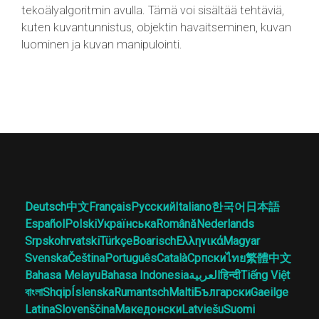
tekoälyalgoritmin avulla. Tämä voi sisältää tehtäviä,
kuten kuvantunnistus, objektin havaitseminen, kuvan
luominen ja kuvan manipulointi.
Deutsch
中文
Français
Русский
Italiano
한국어
日本語
Español
Polski
Українська
Română
Nederlands
Srpskohrvatski
Türkçe
Boarisch
Ελληνικά
Magyar
Svenska
Čeština
Português
Català
Српски
ไทย
繁體中文
Bahasa Melayu
Bahasa Indonesia
العربية
हिन्दी
Tiếng Việt
বাংলা
Shqip
Íslenska
Rumantsch
Malti
Български
Gaeilge
Latina
Slovenščina
Македонски
Latviešu
Suomi