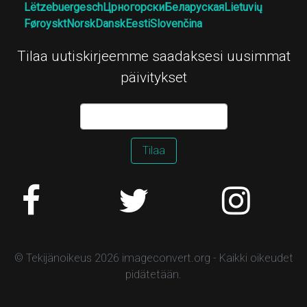
Lëtzebuergesch
Црногорски
Беларуская
Lietuvių
Føroyskt
Norsk
Dansk
Eesti
Slovenčina
Tilaa uutiskirjeemme saadaksesi uusimmat
päivitykset
Tilaa
© Tekijänoikeus 2026 imageconvert.org - Kaikki oikeudet
pidätetään.