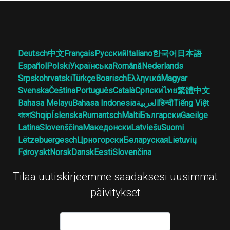
Deutsch
中文
Français
Русский
Italiano
한국어
日本語
Español
Polski
Українська
Română
Nederlands
Srpskohrvatski
Türkçe
Boarisch
Ελληνικά
Magyar
Svenska
Čeština
Português
Català
Српски
ไทย
繁體中文
Bahasa Melayu
Bahasa Indonesia
العربية
हिन्दी
Tiếng Việt
বাংলা
Shqip
Íslenska
Rumantsch
Malti
Български
Gaeilge
Latina
Slovenščina
Македонски
Latviešu
Suomi
Lëtzebuergesch
Црногорски
Беларуская
Lietuvių
Føroyskt
Norsk
Dansk
Eesti
Slovenčina
Tilaa uutiskirjeemme saadaksesi uusimmat
päivitykset