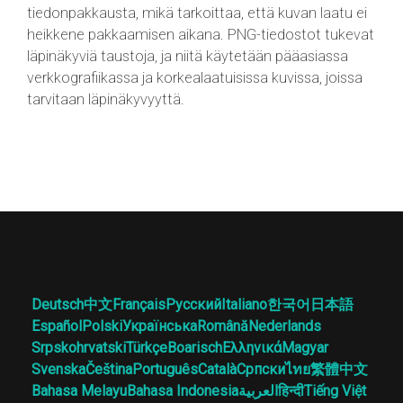
tiedonpakkausta, mikä tarkoittaa, että kuvan laatu ei
heikkene pakkaamisen aikana. PNG-tiedostot tukevat
läpinäkyviä taustoja, ja niitä käytetään pääasiassa
verkkografiikassa ja korkealaatuisissa kuvissa, joissa
tarvitaan läpinäkyvyyttä.
Deutsch
中文
Français
Русский
Italiano
한국어
日本語
Español
Polski
Українська
Română
Nederlands
Srpskohrvatski
Türkçe
Boarisch
Ελληνικά
Magyar
Svenska
Čeština
Português
Català
Српски
ไทย
繁體中文
Bahasa Melayu
Bahasa Indonesia
العربية
हिन्दी
Tiếng Việt