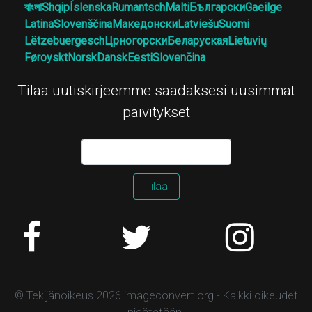
বাংলা
Shqip
Íslenska
Rumantsch
Malti
Български
Gaeilge
Latina
Slovenščina
Македонски
Latviešu
Suomi
Lëtzebuergesch
Црногорски
Беларуская
Lietuvių
Føroyskt
Norsk
Dansk
Eesti
Slovenčina
Tilaa uutiskirjeemme saadaksesi uusimmat
päivitykset
Tilaa
© Tekijänoikeus 2026 imageconvert.org - Kaikki oikeudet