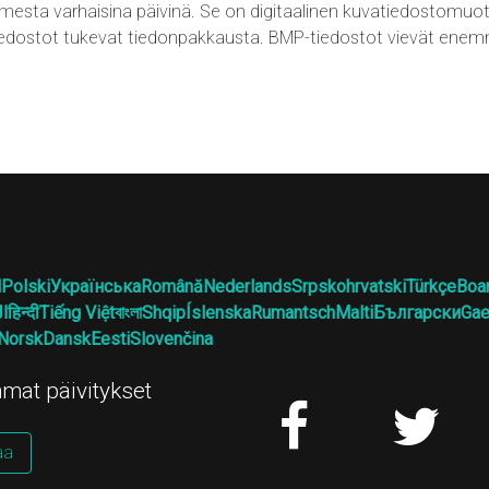
toimesta varhaisina päivinä. Se on digitaalinen kuvatiedostomuot
iedostot tukevat tiedonpakkausta. BMP-tiedostot vievät enemm
l
Polski
Українська
Română
Nederlands
Srpskohrvatski
Türkçe
Boa
ال
हिन्दी
Tiếng Việt
বাংলা
Shqip
Íslenska
Rumantsch
Malti
Български
Gae
Norsk
Dansk
Eesti
Slovenčina
mat päivitykset
aa