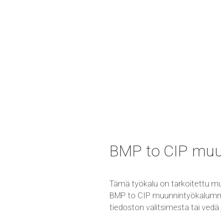
BMP to CIP mu
Tämä työkalu on tarkoitettu m
BMP to CIP muunnintyökalumme on
tiedoston valitsimesta tai vedä 