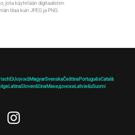
o, jota käytetään digitaalisten
än tilaa kuin JPEG ja PNG.
risch
Ελληνικά
Magyar
Svenska
Čeština
Português
Català
ilge
Latina
Slovenščina
Македонски
Latviešu
Suomi