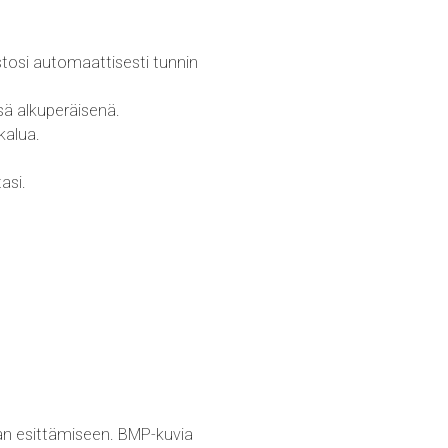
tosi automaattisesti tunnin
ä alkuperäisenä.
kalua.
asi.
an esittämiseen. BMP-kuvia