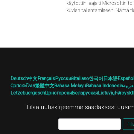
käytettiin laajalti Microsoftin 
kuvien tallentamiseen. Nämä t
Deutsch
中文
Français
Русский
Italiano
한국어
日本語
Españo
Српски
ไทย
繁體中文
Bahasa Melayu
Bahasa Indonesia
عربية
Lëtzebuergesch
Црногорски
Беларуская
Lietuvių
Føroyskt
Tilaa uutiskirjeemme saadaksesi uusim
Til