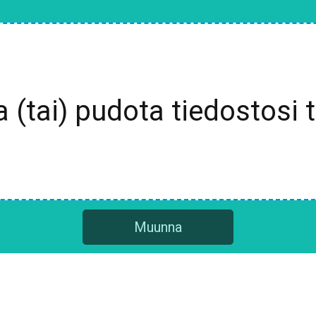
a (tai) pudota tiedostosi 
Muunna