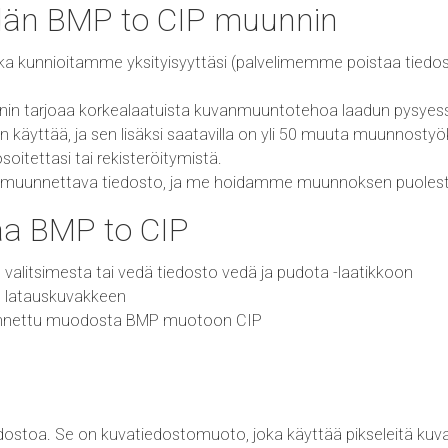
idän BMP to CIP muunnin
ka kunnioitamme yksityisyyttäsi (palvelimemme poistaa tiedos
in tarjoaa korkealaatuista kuvanmuuntotehoa laadun pysyess
käyttää, ja sen lisäksi saatavilla on yli 50 muuta muunnostyö
tettasi tai rekisteröitymistä.
ita muunnettava tiedosto, ja me hoidamme muunnoksen puolest
a BMP to CIP
 valitsimesta tai vedä tiedosto vedä ja pudota -laatikkoon
t latauskuvakkeen
unnettu muodosta BMP muotoon CIP
dostoa. Se on kuvatiedostomuoto, joka käyttää pikseleitä kuv