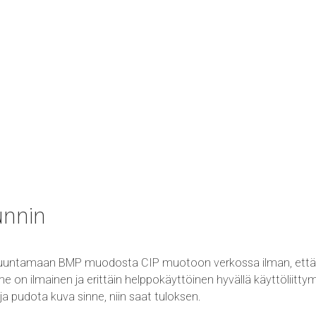
unnin
uuntamaan BMP muodosta CIP muotoon verkossa ilman, että tu
 ilmainen ja erittäin helppokäyttöinen hyvällä käyttöliittymä
ja pudota kuva sinne, niin saat tuloksen.