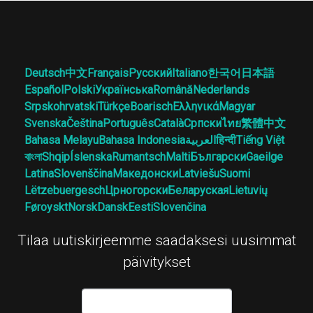
Deutsch
中文
Français
Русский
Italiano
한국어
日本語
Español
Polski
Українська
Română
Nederlands
Srpskohrvatski
Türkçe
Boarisch
Ελληνικά
Magyar
Svenska
Čeština
Português
Català
Српски
ไทย
繁體中文
Bahasa Melayu
Bahasa Indonesia
العربية
हिन्दी
Tiếng Việt
বাংলা
Shqip
Íslenska
Rumantsch
Malti
Български
Gaeilge
Latina
Slovenščina
Македонски
Latviešu
Suomi
Lëtzebuergesch
Црногорски
Беларуская
Lietuvių
Føroyskt
Norsk
Dansk
Eesti
Slovenčina
Tilaa uutiskirjeemme saadaksesi uusimmat
päivitykset