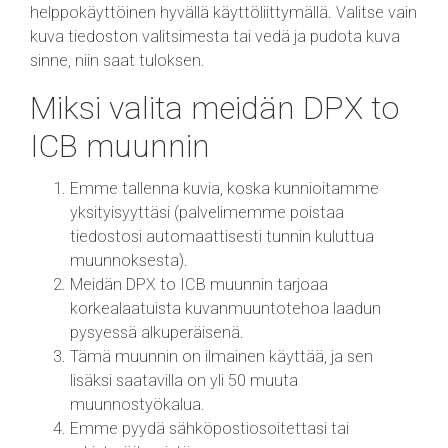
helppokäyttöinen hyvällä käyttöliittymällä. Valitse vain
kuva tiedoston valitsimesta tai vedä ja pudota kuva
sinne, niin saat tuloksen.
Miksi valita meidän DPX to
ICB muunnin
Emme tallenna kuvia, koska kunnioitamme
yksityisyyttäsi (palvelimemme poistaa
tiedostosi automaattisesti tunnin kuluttua
muunnoksesta).
Meidän DPX to ICB muunnin tarjoaa
korkealaatuista kuvanmuuntotehoa laadun
pysyessä alkuperäisenä.
Tämä muunnin on ilmainen käyttää, ja sen
lisäksi saatavilla on yli 50 muuta
muunnostyökalua.
Emme pyydä sähköpostiosoitettasi tai