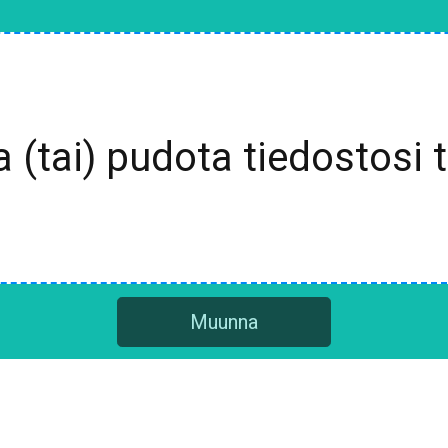
a (tai) pudota tiedostosi 
Muunna