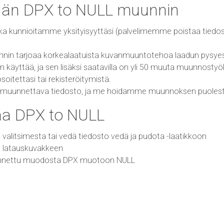
idän DPX to NULL muunnin
ka kunnioitamme yksityisyyttäsi (palvelimemme poistaa tiedos
nin tarjoaa korkealaatuista kuvanmuuntotehoa laadun pysyes
käyttää, ja sen lisäksi saatavilla on yli 50 muuta muunnostyö
tettasi tai rekisteröitymistä.
ita muunnettava tiedosto, ja me hoidamme muunnoksen puolest
a DPX to NULL
 valitsimesta tai vedä tiedosto vedä ja pudota -laatikkoon
t latauskuvakkeen
unnettu muodosta DPX muotoon NULL