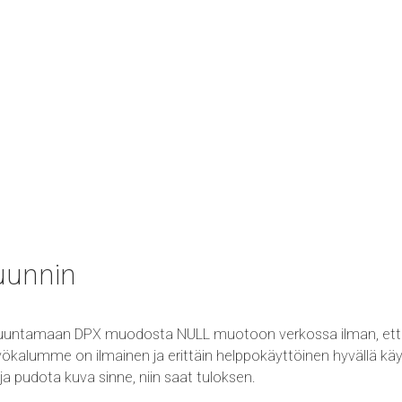
uunnin
uuntamaan DPX muodosta NULL muotoon verkossa ilman, että t
alumme on ilmainen ja erittäin helppokäyttöinen hyvällä käyttö
ja pudota kuva sinne, niin saat tuloksen.