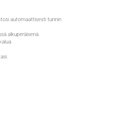
tosi automaattisesti tunnin
sä alkuperäisenä.
kalua.
asi.