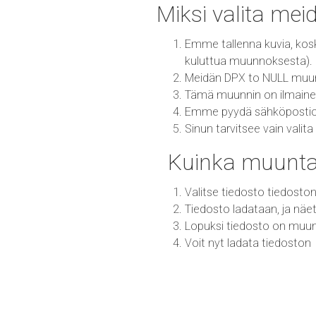
Miksi valita me
Emme tallenna kuvia, kos
kuluttua muunnoksesta).
Meidän DPX to NULL muun
Tämä muunnin on ilmainen 
Emme pyydä sähköpostiosoi
Sinun tarvitsee vain val
Kuinka muunta
Valitse tiedosto tiedoston
Tiedosto ladataan, ja näe
Lopuksi tiedosto on mu
Voit nyt ladata tiedoston