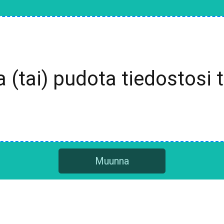
a (tai) pudota tiedostosi 
Muunna