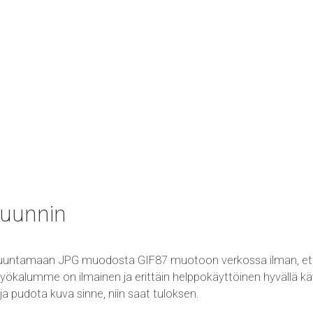
uunnin
uuntamaan JPG muodosta GIF87 muotoon verkossa ilman, että 
kalumme on ilmainen ja erittäin helppokäyttöinen hyvällä käytt
ja pudota kuva sinne, niin saat tuloksen.