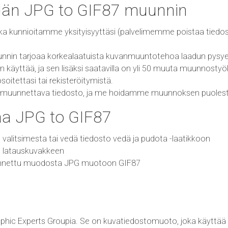
idän JPG to GIF87 muunnin
ka kunnioitamme yksityisyyttäsi (palvelimemme poistaa tiedos
nnin tarjoaa korkealaatuista kuvanmuuntotehoa laadun pysye
käyttää, ja sen lisäksi saatavilla on yli 50 muuta muunnostyö
tettasi tai rekisteröitymistä.
ita muunnettava tiedosto, ja me hoidamme muunnoksen puolest
a JPG to GIF87
 valitsimesta tai vedä tiedosto vedä ja pudota -laatikkoon
t latauskuvakkeen
unnettu muodosta JPG muotoon GIF87
phic Experts Groupia. Se on kuvatiedostomuoto, joka käyttää 