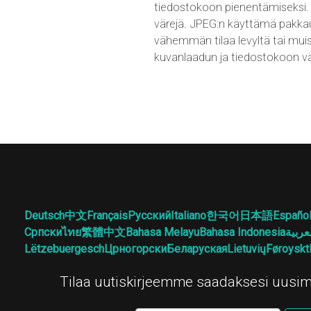
tiedostokoon pienentämiseksi. J
värejä. JPEG:n käyttämä pakkau
vähemmän tilaa levyltä tai muis
kuvanlaadun ja tiedostokoon väl
Deutsch
中文
Français
Русский
Italiano
한국어
日本語
Españo
Српски
ไทย
繁體中文
Bahasa Melayu
Bahasa Indonesia
عربية
Lëtzebuergesch
Црногорски
Беларуская
Lietuvių
Føroyskt
Tilaa uutiskirjeemme saadaksesi uusim