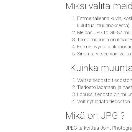
Miksi valita me
Emme tallenna kuvia, kos
kuluttua muunnoksesta).
Meidän JPG to GIF87 muu
Tämä muunnin on ilmainen 
Emme pyydä sähköpostiosoi
Sinun tarvitsee vain val
Kuinka muunta
Valitse tiedosto tiedoston
Tiedosto ladataan, ja näe
Lopuksi tiedosto on mu
Voit nyt ladata tiedoston
Mikä on JPG ?
JPEG tarkoittaa Joint Photogra