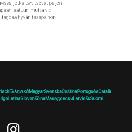
issa, jotka tarvitsevat paljon
mpaan laatuun, mutta vie
se tarjoaa hyvän tasapainon
risch
Ελληνικά
Magyar
Svenska
Čeština
Português
Català
ilge
Latina
Slovenščina
Македонски
Latviešu
Suomi