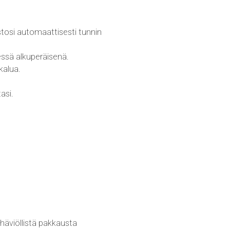
tosi automaattisesti tunnin
ssä alkuperäisenä.
kalua.
asi.
häviöllistä pakkausta