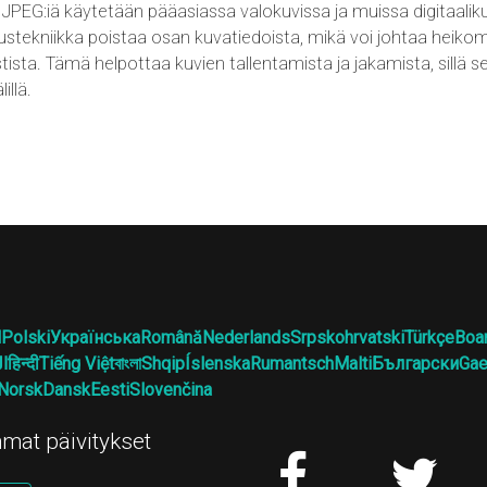
PEG:iä käytetään pääasiassa valokuvissa ja muissa digitaalikuv
stekniikka poistaa osan kuvatiedoista, mikä voi johtaa heiko
tista. Tämä helpottaa kuvien tallentamista ja jakamista, sillä 
illä.
l
Polski
Українська
Română
Nederlands
Srpskohrvatski
Türkçe
Boa
ال
हिन्दी
Tiếng Việt
বাংলা
Shqip
Íslenska
Rumantsch
Malti
Български
Gae
Norsk
Dansk
Eesti
Slovenčina
mat päivitykset