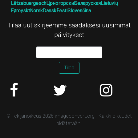
Lëtzebuergesch
Црногорски
Беларуская
Lietuvių
Føroyskt
Norsk
Dansk
Eesti
Slovenčina
Tilaa uutiskirjeemme saadaksesi uusimmat
päivitykset
Tilaa
© Tekijänoikeus 2026 imageconvert.org - Kaikki oikeudet
pidätetään.