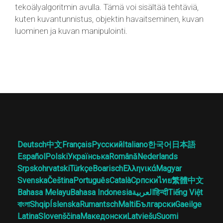
tekoälyalgoritmin avulla. Tämä voi sisältää tehtäviä,
kuten kuvantunnistus, objektin havaitseminen, kuvan
luominen ja kuvan manipulointi.
Deutsch
中文
Français
Русский
Italiano
한국어
日本語
Español
Polski
Українська
Română
Nederlands
Srpskohrvatski
Türkçe
Boarisch
Ελληνικά
Magyar
Svenska
Čeština
Português
Català
Српски
ไทย
繁體中文
Bahasa Melayu
Bahasa Indonesia
العربية
हिन्दी
Tiếng Việt
বাংলা
Shqip
Íslenska
Rumantsch
Malti
Български
Gaeilge
Latina
Slovenščina
Македонски
Latviešu
Suomi