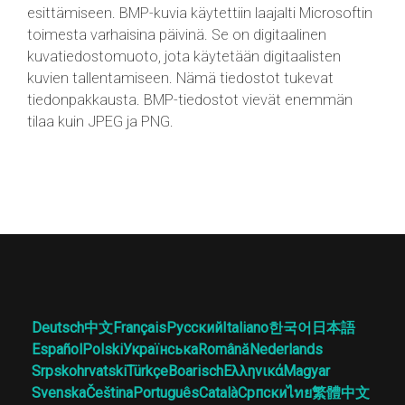
esittämiseen. BMP-kuvia käytettiin laajalti Microsoftin
toimesta varhaisina päivinä. Se on digitaalinen
kuvatiedostomuoto, jota käytetään digitaalisten
kuvien tallentamiseen. Nämä tiedostot tukevat
tiedonpakkausta. BMP-tiedostot vievät enemmän
tilaa kuin JPEG ja PNG.
Deutsch
中文
Français
Русский
Italiano
한국어
日本語
Español
Polski
Українська
Română
Nederlands
Srpskohrvatski
Türkçe
Boarisch
Ελληνικά
Magyar
Svenska
Čeština
Português
Català
Српски
ไทย
繁體中文