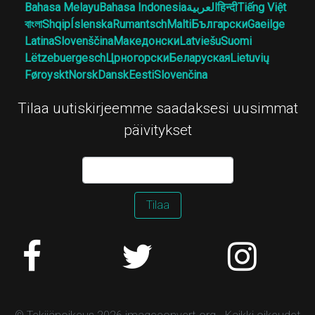
Bahasa Melayu
Bahasa Indonesia
العربية
हिन्दी
Tiếng Việt
বাংলা
Shqip
Íslenska
Rumantsch
Malti
Български
Gaeilge
Latina
Slovenščina
Македонски
Latviešu
Suomi
Lëtzebuergesch
Црногорски
Беларуская
Lietuvių
Føroyskt
Norsk
Dansk
Eesti
Slovenčina
Tilaa uutiskirjeemme saadaksesi uusimmat
päivitykset
Tilaa