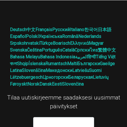
Deutsch
中文
Français
Русский
Italiano
한국어
日本語
Español
Polski
Українська
Română
Nederlands
Srpskohrvatski
Türkçe
Boarisch
Ελληνικά
Magyar
Svenska
Čeština
Português
Català
Српски
ไทย
繁體中文
Bahasa Melayu
Bahasa Indonesia
العربية
हिन्दी
Tiếng Việt
বাংলা
Shqip
Íslenska
Rumantsch
Malti
Български
Gaeilge
Latina
Slovenščina
Македонски
Latviešu
Suomi
Lëtzebuergesch
Црногорски
Беларуская
Lietuvių
Føroyskt
Norsk
Dansk
Eesti
Slovenčina
Tilaa uutiskirjeemme saadaksesi uusimmat
päivitykset