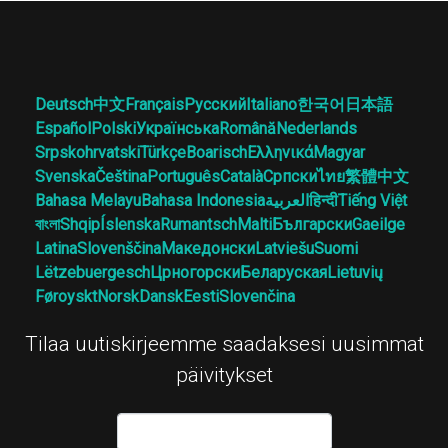
Deutsch
中文
Français
Русский
Italiano
한국어
日本語
Español
Polski
Українська
Română
Nederlands
Srpskohrvatski
Türkçe
Boarisch
Ελληνικά
Magyar
Svenska
Čeština
Português
Català
Српски
ไทย
繁體中文
Bahasa Melayu
Bahasa Indonesia
العربية
हिन्दी
Tiếng Việt
বাংলা
Shqip
Íslenska
Rumantsch
Malti
Български
Gaeilge
Latina
Slovenščina
Македонски
Latviešu
Suomi
Lëtzebuergesch
Црногорски
Беларуская
Lietuvių
Føroyskt
Norsk
Dansk
Eesti
Slovenčina
Tilaa uutiskirjeemme saadaksesi uusimmat
päivitykset